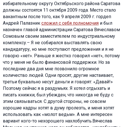
избирательному округу Октябрьского района Саратова
должны состоятся 11 октября 2009 года. Место стало
вакантным после того, как 9 апреля 2009 г. гордеп
Андрей Палазник
сложил с себя полномочия
и был
назначен главой администрации Саратова Вячеславом
Сомовым своим заместителем по индустриальному
комплексу.– Я не собирался выставлять свою
кандидатуру, но мне поступают предложения и я не
говорю «нет». Раньше я жестко говорил «нет», потому
что у меня не было финансовой поддержки. Но за
последние два дня мне позвонило огромное
количество людей. Одни просят, другие настаивает,
третьи буквально несут деньги и говорят: «Давай!»
Поэтому сейчас я в раздумьях. Я хотел отдыхать и
писать книжки, был убежден, что никогда не буду с
этим связываться. С другой стороны, не совсем
хорошие кадры хотят в думу пролезть, и меня хотят
использовать как «молот ведьм». А мне интересен
вариант кого-то нехорошего нахлобучить.Вячеслав