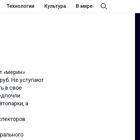
Технологии
Культура
В мире
т «мерин»
руб. Не уступают
ь в свое
редпочли
втопарки, а
спекторов
ерального