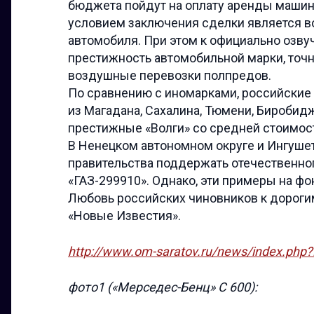
бюджета пойдут на оплату аренды машин,
условием заключения сделки является воз
автомобиля. При этом к официально озв
престижность автомобильной марки, точн
воздушные перевозки полпредов.
По сравнению с иномарками, российские 
из Магадана, Сахалина, Тюмени, Биробидж
престижные «Волги» со средней стоимост
В Ненецком автономном округе и Ингуше
правительства поддержать отечественног
«ГАЗ-299910». Однако, эти примеры на ф
Любовь российских чиновников к дороги
«Новые Известия».
http://www.om-saratov.ru/news/index.ph
фото1 («Мерседес-Бенц» С 600):