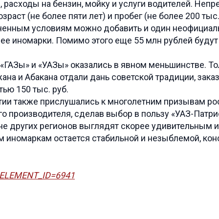
 расходы на бензин, мойку и услуги водителей. Неп
раст (не более пяти лет) и пробег (не более 200 тыс
ученным условиям можно добавить и один неофициал
ее иномарки. Помимо этого еще 55 млн рублей будут
«ГАЗы» и «УАЗы» оказались в явном меньшинстве. Т
ана и Абакана отдали дань советской традиции, зака
ью 150 тыс. руб.
тии также прислушались к многолетним призывам ро
о производителя, сделав выбор в пользу «УАЗ-Патри
оне других регионов выглядят скорее удивительным 
м иномаркам остается стабильной и незыблемой, кон
p?ELEMENT_ID=6941