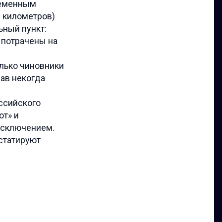
ременным
. километров)
ьный пункт:
 потрачены на
олько чиновники
зав некогда
ссийского
от» и
исключением.
статируют