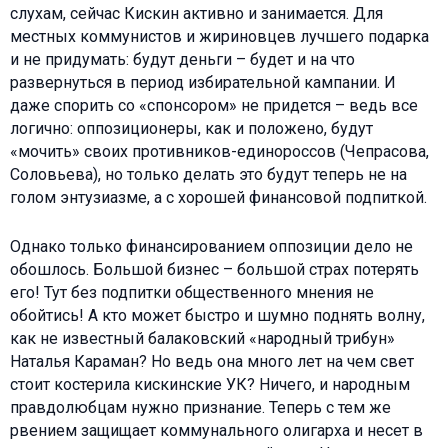
слухам, сейчас Кискин активно и занимается. Для
местных коммунистов и жириновцев лучшего подарка
и не придумать: будут деньги – будет и на что
развернуться в период избирательной кампании. И
даже спорить со «спонсором» не придется – ведь все
логично: оппозиционеры, как и положено, будут
«мочить» своих противников-единороссов (Чепрасова,
Соловьева), но только делать это будут теперь не на
голом энтузиазме, а с хорошей финансовой подпиткой.
Однако только финансированием оппозиции дело не
обошлось. Большой бизнес – большой страх потерять
его! Тут без подпитки общественного мнения не
обойтись! А кто может быстро и шумно поднять волну,
как не известный балаковский «народный трибун»
Наталья Караман? Но ведь она много лет на чем свет
стоит костерила кискинские УК? Ничего, и народным
правдолюбцам нужно признание. Теперь с тем же
рвением защищает коммунального олигарха и несет в