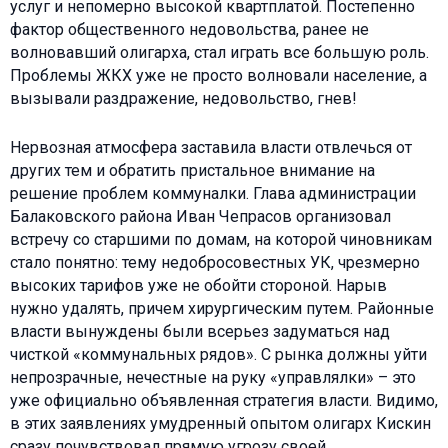
услуг и непомерно высокой квартплатой. Постепенно
фактор общественного недовольства, ранее не
волновавший олигарха, стал играть все большую роль.
Проблемы ЖКХ уже не просто волновали население, а
вызывали раздражение, недовольство, гнев!
Нервозная атмосфера заставила власти отвлечься от
других тем и обратить пристальное внимание на
решение проблем коммуналки. Глава администрации
Балаковского района Иван Чепрасов организовал
встречу со старшими по домам, на которой чиновникам
стало понятно: тему недобросовестных УК, чрезмерно
высоких тарифов уже не обойти стороной. Нарыв
нужно удалять, причем хирургическим путем. Районные
власти вынуждены были всерьез задуматься над
чисткой «коммунальных рядов». С рынка должны уйти
непрозрачные, нечестные на руку «управлялки» – это
уже официально объявленная стратегия власти. Видимо,
в этих заявлениях умудренный опытом олигарх Кискин
сразу почувствовал прямую угрозу своей