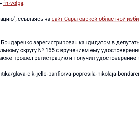
я»
fn-volga
.
ацию”, ссылаясь на
сайт Саратовской областной изб
й Бондаренко зарегистрирован кандидатом в депутат
ьному округу № 165 с вручением ему удостоверения 
акже прошел регистрацию и получил удостоверение 
tika/glava-cik-jelle-panfiorva-poprosila-nikolaja-bondar