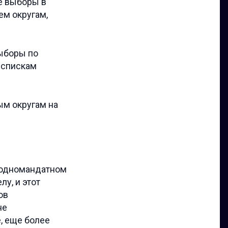
е выборы в
ем округам,
выборы по
о спискам
ым округам на
в одномандатном
лу, и этот
ов
не
, еще более