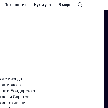
Технологии
Культура
В мире
думе иногда
тративного
лов и Бондаренко
 главы Саратова
е одерживали