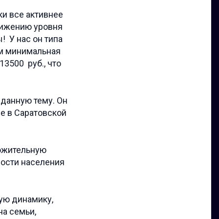
ки все активнее
снижению уровня
! У нас он типа
ем минимальная
3500 руб., что
 данную тему. Он
ие в Саратовской
ложительную
ности населения
ную динамику,
на семьи,