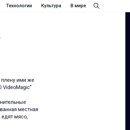
Технологии
Культура
В мире
а
в плену ими же
D VideoMagic”
мнительные
ованная местная
 едят мясо,