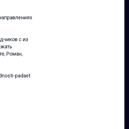
 направлениях
дчиков с из
ижать
е, Роман,
dnosti-padaet