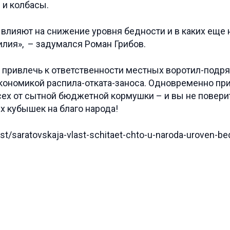
 и колбасы.
влияют на снижение уровня бедности и в каких еще
лия», – задумался Роман Грибов.
привлечь к ответственности местных воротил-подря
кономикой распила-отката-заноса. Одновременно пр
ех от сытной бюджетной кормушки – и вы не поверит
х кубышек на благо народа!
ast/saratovskaja-vlast-schitaet-chto-u-naroda-uroven-be