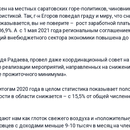
жен на местных саратовских горе-политиков, чиновни
тикой. Так, г-н Егоров поведал граду и миру, что 
оказывается, вы не поверите – рост заработной платы
106,9%. А с 1 мая 2021 года региональным соглашени
аций внебюджетного сектора экономики повышена до 1
ждя Радаева, провел даже координационный совет на
по реализации мероприятий, направленных на снижен
е прожиточного минимума».
 итогам 2020 года в целом статистика показывает по
ости в области снижается – с 15,5% от общей числен
одают нам как глоток свежего воздуха и «положитель
овцев с доходами меньше 9-10 тысяч в месяц на чле