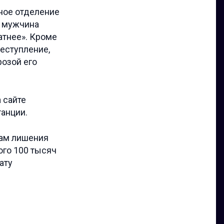
ное отделение
й мужчина
атнее». Кроме
реступление,
розой его
 сайте
анции.
дам лишения
ого 100 тысяч
ату