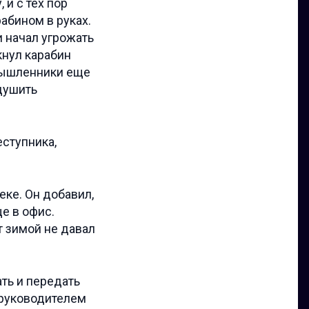
 и с тех пор
абином в руках.
 начал угрожать
кнул карабин
умышленники еще
 душить
ступника,
еке. Он добавил,
е в офис.
т зимой не давал
ть и передать
 руководителем