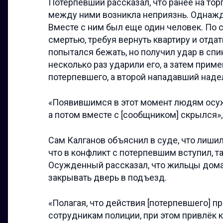
Потерпевший рассказал, что ранее на тор
между ними возникла неприязнь. Однажд
Вместе с ним был еще один человек. По 
смертью, требуя вернуть квартиру и отда
попытался бежать, но получил удар в сп
несколько раз ударили его, а затем прим
потерпевшего, а второй нападавший надел
«Появившимся в этот момент людям осуж
а потом вместе с [сообщником] скрылся»
Сам Калганов объяснил в суде, что лишилс
что в конфликт с потерпевшим вступил, т
Осужденный рассказал, что жильцы дома 
закрывать дверь в подъезд.
«Полагая, что действия [потерпевшего] п
сотрудникам полиции, при этом привлёк 