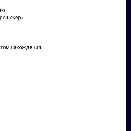
го
трошокер».
четом нахождения