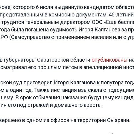
нове, которого 6 июля выдвинуло кандидатом област
 представленным в комиссию документам, 46-летни
, трудится генеральным директором ООО «Еще беспл
 года была погашена судимость Игоря Калганова за п
 РФ (Самоуправство с применением насилия или с уг
 в губернаторы Саратовской области
опубликованы
на
ссматривал его прошлым летом в апелляционной инст
ской суд приговорил Игоря Калганова к полутора го
 в один год. Также инстанция взыскала с подсудим
вшему. В срок отбывания наказания будущему кандид
ия его под стражей и домашнего ареста.
вершено в одном из офисов на территории Сызрани.