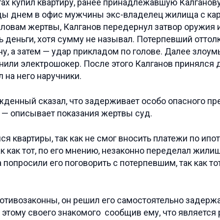
гах купил квартиру, ранее принадлежавшую Калганову,
ы днем в офис мужчины экс-владелец жилища с кар
словам жертвы, Калганов передернул затвор оружия и
ть деньги, хотя сумму не называл. Потерпевший оттол
ину, а затем — удар прикладом по голове. Далее зло
енили электрошокер. После этого Калганов принялся
 на него наручники.
денный сказал, что задерживает особо опасного пре
, — описывает показания жертвы суд.
я квартиры, так как не смог вносить платежи по ипот
ак как тот, по его мнению, незаконно переделал жилищ
попросили его поговорить с потерпевшим, так как то
ротивозаконны, он решил его самостоятельно задержа
к этому своего знакомого сообщив ему, что является