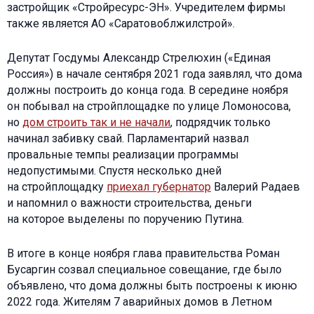
застройщик «Стройресурс-ЭН». Учредителем фирмы
также является АО «Саратовоблжилстрой».
Депутат Госдумы Александр Стрелюхин («Единая
Россия») в начале сентября 2021 года заявлял, что дома
должны построить до конца года. В середине ноября
он побывал на стройплощадке по улице Ломоносова,
но
дом строить так и не начали
, подрядчик только
начинал забивку свай. Парламентарий назвал
провальные темпы реализации программы
недопустимыми. Спустя несколько дней
на стройплощадку
приехал губернатор
Валерий Радаев
и напомнил о важности строительства, деньги
на которое выделены по поручению Путина.
В итоге в конце ноября глава правительства Роман
Бусаргин созвал специальное совещание, где было
объявлено, что дома должны быть построены к июню
2022 года. Жителям 7 аварийных домов в Летном