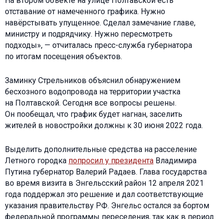
На втором объекте на улице Полтавской есть
отставание от намеченного графика. Нужно
навёрстывать упущенное. Сделал замечание главе,
министру и подрядчику. Нужно пересмотреть
подходы», — отчиталась пресс-служба губернатора
по итогам посещения объектов.
Заминку Стрельников объяснил обнаружением
бесхозного водопровода на территории участка
на Полтавской. Сегодня все вопросы решены.
Он пообещал, что график будет нагнан, заселить
жителей в новостройки должны к 30 июня 2022 года.
Выделить дополнительные средства на расселение
Летного городка
попросил у президента
Владимира
Путина губернатор Валерий Радаев. Глава государства
во время визита в Энгельсский район 12 апреля 2021
года поддержал это решение и дал соответствующие
указания правительству РФ. Энгельс остался за бортом
федеральной программы переселения, так как в период