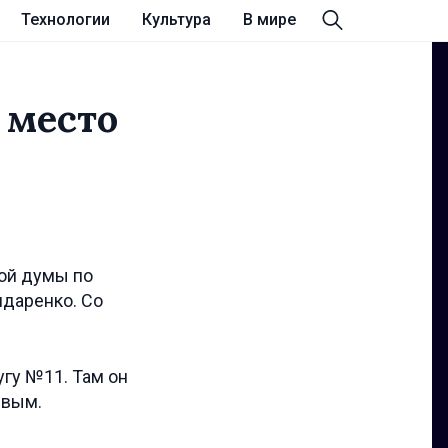
Технологии
Культура
В мире
 место
ной думы по
даренко. Со
гу №11. Там он
евым.