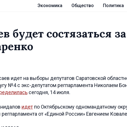
Экономика
Общество
Политика
в будет состязаться за
аренко
саев идет на выборы депутатов Саратовской област
гу №4 с экс-депутатом регпарламента Николаем Бон
ределилась
сегодня, 14 июля.
 Анидалов
идет
по Октябрьскому одномандатному окру
м регпарламента от «Единой России» Евгением Ковал