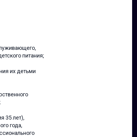
служивающего,
етского питания;
ния их детьми
рственного
;
 35 лет),
го года,
ессионального