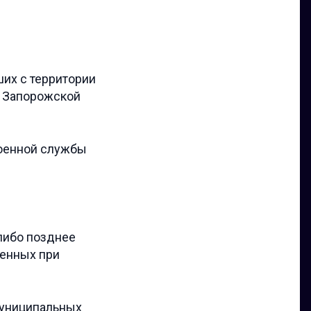
их с территории
, Запорожской
военной службы
либо позднее
ченных при
муниципальных