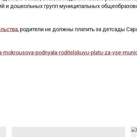
й и дошкольных групп муниципальных общеобразов
ельства
, родители не должны платить за детсады Сар
da-mokrousova-podnyala-roditelskuyu-platu-za-vse-muni