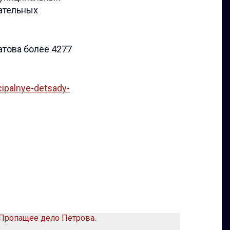
ательных
атова более 4277
cipalnye-detsady-