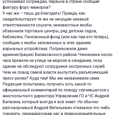
успокаивал сограждан, первым в стране сообщая
фактуру форс-мажоров?
У нас же – тишь да благодать! Правда, как
свидетельствуют те же не несущие никакой
ответственности соцсети, неизвестные якобы
обзвонили торговые центры, ряд детских садов,
библиотек, Пенсионный фонд (или как там его теперь),
сообщив о якобы заложенных в этих зданиях
взрывных устройствах. Потревожили даже
администрацию Балаковского района. Чиновники около
часа провели на улице на морозе в ожидании, пока
здание не обследуют сотрудники экстренных служб.
Чем не повод самой власти выпустить разъясняющий
пресс-релиз? Куда там! Мы им названивали сами.
Редакция попыталась получить хоть какой-то
официальный комментарий по поводу случившегося у
многоопытного директора Управления ГО и ЧС Андрей
Багасина, который всегда и всё знает. Но обычно
разговорчивый Андрей Витальевич отказался что-либо
говорить, переадресовав нас в правоохранительные