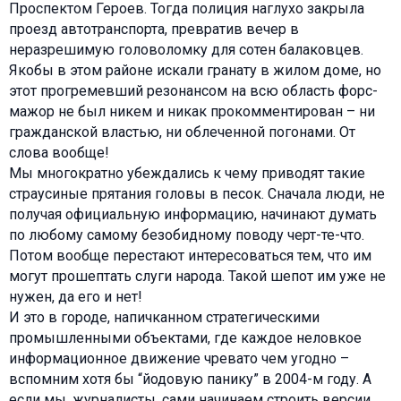
Проспектом Героев. Тогда полиция наглухо закрыла
проезд автотранспорта, превратив вечер в
неразрешимую головоломку для сотен балаковцев.
Якобы в этом районе искали гранату в жилом доме, но
этот прогремевший резонансом на всю область форс-
мажор не был никем и никак прокомментирован – ни
гражданской властью, ни облеченной погонами. От
слова вообще!
Мы многократно убеждались к чему приводят такие
страусиные прятания головы в песок. Сначала люди, не
получая официальную информацию, начинают думать
по любому самому безобидному поводу черт-те-что.
Потом вообще перестают интересоваться тем, что им
могут прошептать слуги народа. Такой шепот им уже не
нужен, да его и нет!
И это в городе, напичканном стратегическими
промышленными объектами, где каждое неловкое
информационное движение чревато чем угодно –
вспомним хотя бы “йодовую панику” в 2004-м году. А
если мы, журналисты, сами начинаем строить версии